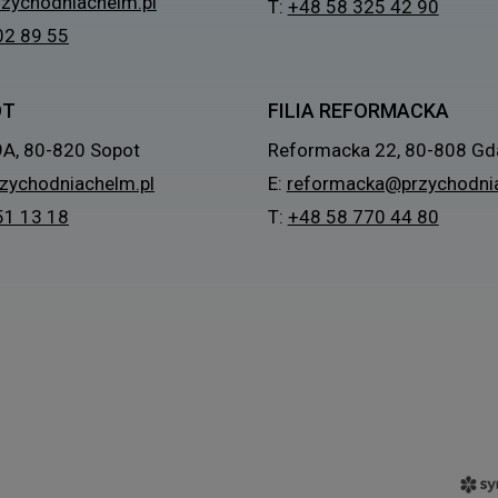
zychodniachelm.pl
T:
+48 58 325 42 90
02 89 55
OT
FILIA REFORMACKA
9A, 80-820 Sopot
Reformacka 22, 80-808 Gd
zychodniachelm.pl
E:
reformacka@przychodnia
51 13 18
T:
+48 58 770 44 80