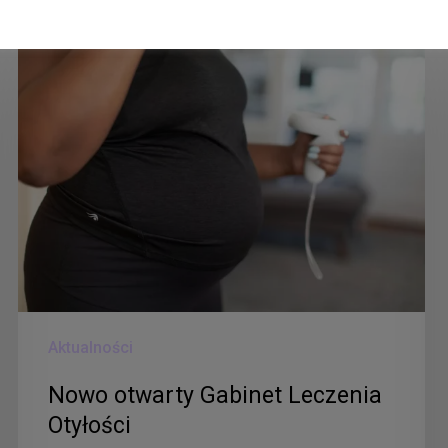
Nowo
otwarty
Gabinet
Leczenia
Otyłości
Aktualności
Nowo otwarty Gabinet Leczenia
Otyłości