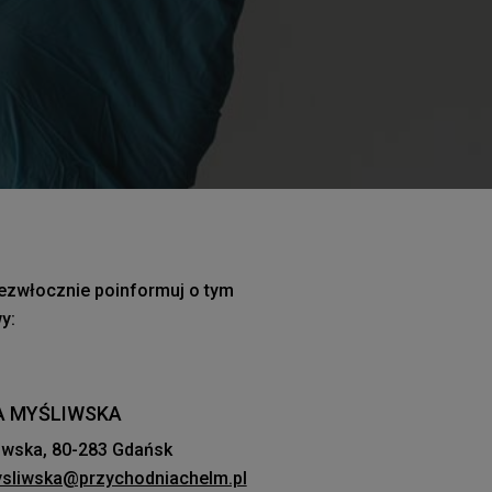
iezwłocznie poinformuj o tym
y:
IA MYŚLIWSKA
iwska, 80-283 Gdańsk
sliwska@przychodniachelm.pl