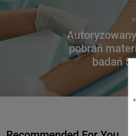
P
Autoryzowany
pobrań mater
badań 
s
Recommended For You