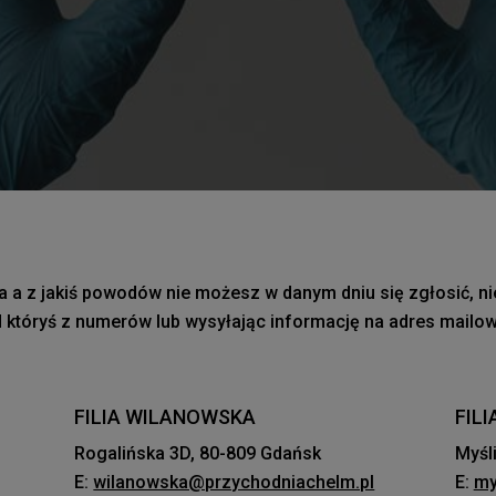
a a z jakiś powodów nie możesz w danym dniu się zgłosić, n
któryś z numerów lub wysyłając informację na adres mailow
FILIA WILANOWSKA
FIL
Rogalińska 3D, 80-809 Gdańsk
Myśl
E:
wilanowska@przychodniachelm.pl
E:
my