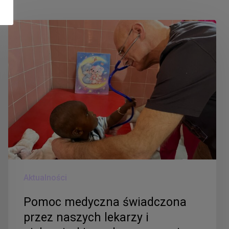
Pomoc
medyczna
świadczona
przez
naszych
lekarzy
i
pielęgniarki
przekracza
granice
Aktualności
naszego
kraju!
Pomoc medyczna świadczona
przez naszych lekarzy i