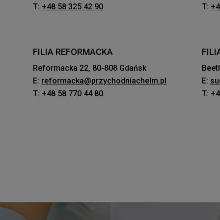
T:
+48 58 325 42 90
T:
+4
FILIA REFORMACKA
FIL
Reformacka 22, 80-808 Gdańsk
Beet
E:
reformacka@przychodniachelm.pl
E:
su
T:
+48 58 770 44 80
T:
+4