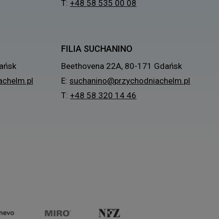
T:
+48 58 535 00 08
FILIA SUCHANINO
ańsk
Beethovena 22A, 80-171 Gdańsk
chelm.pl
E:
suchanino@przychodniachelm.pl
T:
+48 58 320 14 46