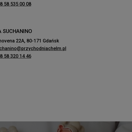
8 58 535 00 08
IA SUCHANINO
hovena 22A, 80-171 Gdańsk
chanino@przychodniachelm.pl
8 58 320 14 46