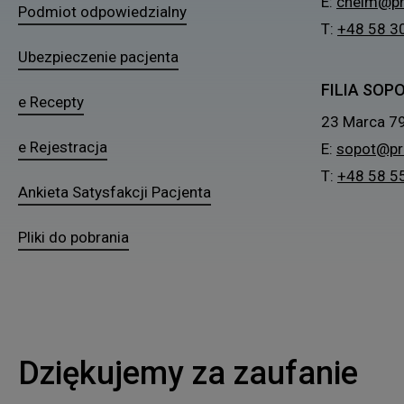
E:
chelm@pr
Podmiot odpowiedzialny
T:
+48 58 3
Ubezpieczenie pacjenta
FILIA SOP
e Recepty
23 Marca 7
e Rejestracja
E:
sopot@pr
T:
+48 58 5
Ankieta Satysfakcji Pacjenta
Pliki do pobrania
Dziękujemy za zaufanie