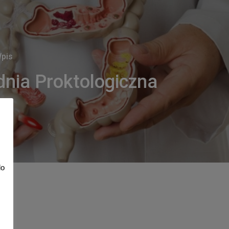
pis
dnia Proktologiczna
do