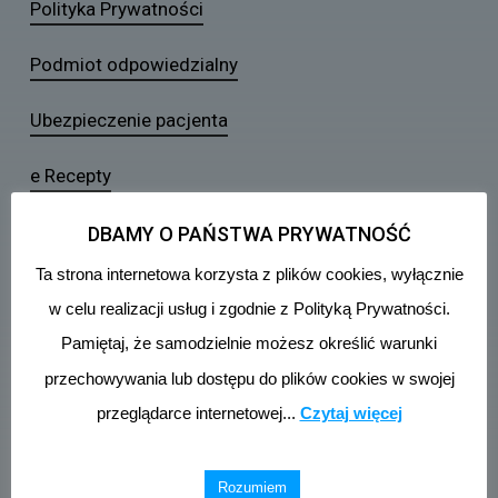
Polityka Prywatności
Podmiot odpowiedzialny
Ubezpieczenie pacjenta
e Recepty
e Rejestracja
DBAMY O PAŃSTWA PRYWATNOŚĆ
Ta strona internetowa korzysta z plików cookies, wyłącznie
Ankieta Satysfakcji Pacjenta
w celu realizacji usług i zgodnie z Polityką Prywatności.
Pliki do pobrania
Pamiętaj, że samodzielnie możesz określić warunki
przechowywania lub dostępu do plików cookies w swojej
przeglądarce internetowej...
Czytaj więcej
PRZYCHODNIA LEKARSKA NOWY CHEŁM
Chałubińskiego 23, 80-807 Gdańsk
Rozumiem