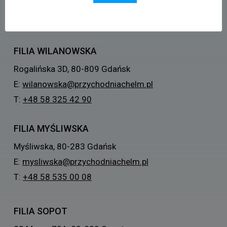
E:
chelm@przychodniachelm.pl
T:
+48 58 302 89 55
FILIA WILANOWSKA
Rogalińska 3D, 80-809 Gdańsk
E:
wilanowska@przychodniachelm.pl
T:
+48 58 325 42 90
FILIA MYŚLIWSKA
Myśliwska, 80-283 Gdańsk
E:
mysliwska@przychodniachelm.pl
T:
+48 58 535 00 08
FILIA SOPOT