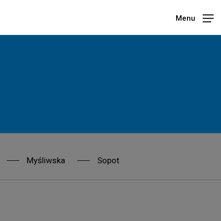
Menu
Myśliwska
Sopot