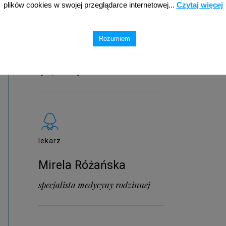
plików cookies w swojej przeglądarce internetowej...
Czytaj więcej
lekarz
Rozumiem
Marta Mrozik
specjalista pediatra
lekarz
Mirela Różańska
specjalista medycyny rodzinnej