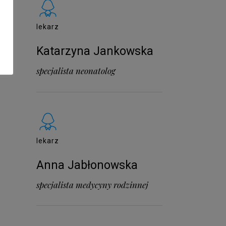
lekarz
Katarzyna Jankowska
specjalista neonatolog
lekarz
Anna Jabłonowska
specjalista medycyny rodzinnej