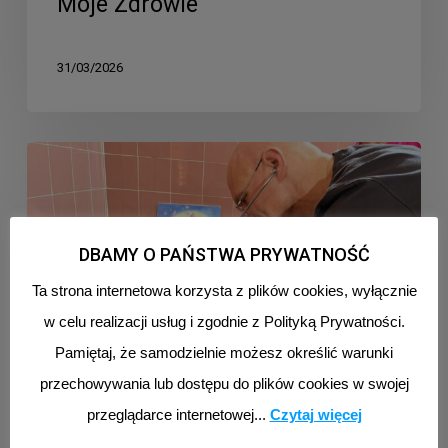
Moje Zdrowie
31/03/2026
Pomoc
medyczna
świadczona
przez
DBAMY O PAŃSTWA PRYWATNOŚĆ
naszych
Ta strona internetowa korzysta z plików cookies, wyłącznie
lekarzy
w celu realizacji usług i zgodnie z Polityką Prywatności.
i
Pamiętaj, że samodzielnie możesz określić warunki
pielęgniarki
przechowywania lub dostępu do plików cookies w swojej
przekracza
przeglądarce internetowej...
Czytaj więcej
granice
Aktualności