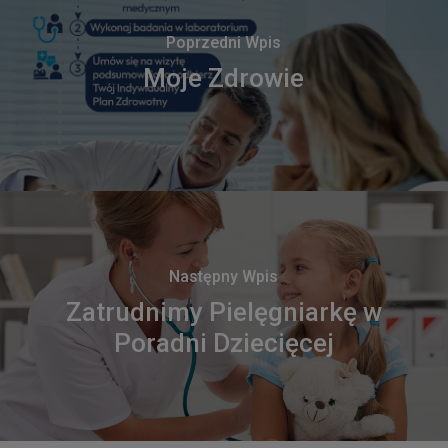
Poprzedni Wpis
Moje Zdrowie
Następny Wpis
Zatrudnimy Pielęgniarkę w
Poradni Dziecięcej