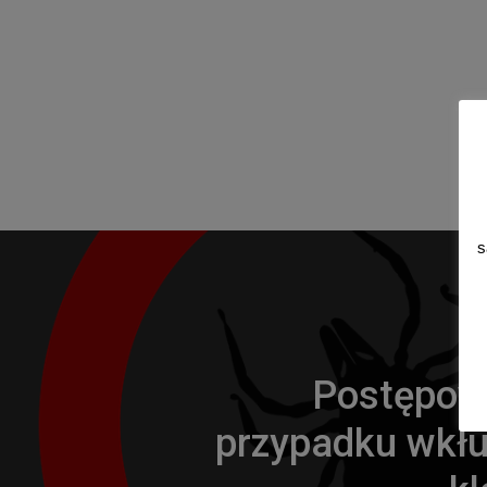
s
P
Postępow
przypadku wkłu