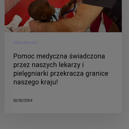
lekarzy
i
pielęgniarki
przekracza
granice
Aktualności
naszego
kraju!
Pomoc medyczna świadczona
przez naszych lekarzy i
pielęgniarki przekracza granice
naszego kraju!
02/02/2024