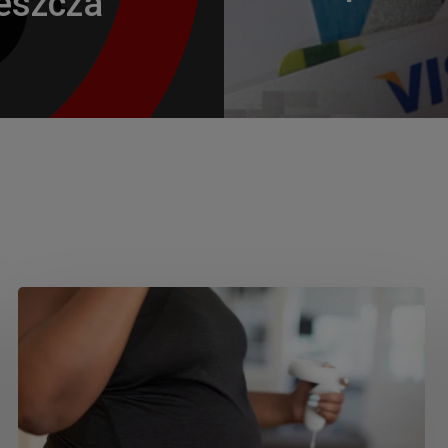
eszcza
Nowo
otwarty
Gabinet
Leczenia
Otyłości