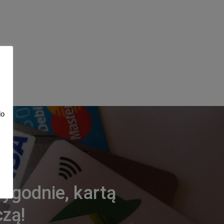
do
s
ygodnie, kartą
czą!