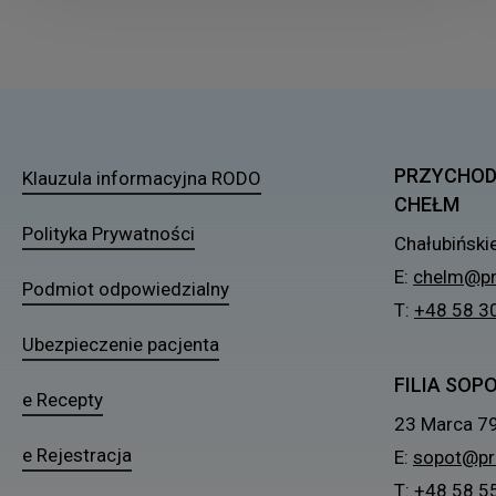
PRZYCHOD
Klauzula informacyjna RODO
CHEŁM
Polityka Prywatności
Chałubiński
E:
chelm@pr
Podmiot odpowiedzialny
T:
+48 58 3
Ubezpieczenie pacjenta
FILIA SOP
e Recepty
23 Marca 7
e Rejestracja
E:
sopot@pr
T:
+48 58 5