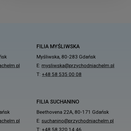
FILIA MYŚLIWSKA
ńsk
Myśliwska, 80-283 Gdańsk
chelm.pl
E:
mysliwska@przychodniachelm.pl
T:
+48 58 535 00 08
FILIA SUCHANINO
ańsk
Beethovena 22A, 80-171 Gdańsk
chelm.pl
E:
suchanino@przychodniachelm.pl
T:
+48 58 320 14 46