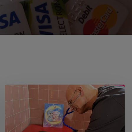
Pomoc
medyczna
świadczona
przez
naszych