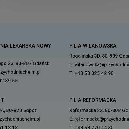
NIA LEKARSKA NOWY
FILIA WILANOWSKA
Rogalińska 3D, 80-809 Gda
ego 23, 80-807 Gdańsk
E:
wilanowska@przychodnia
zychodniachelm.pl
T:
+48 58 325 42 90
02 89 55
OT
FILIA REFORMACKA
9A, 80-820 Sopot
Reformacka 22, 80-808 Gd
zychodniachelm.pl
E:
reformacka@przychodnia
51 13 18
T:
+48 58 770 44 80